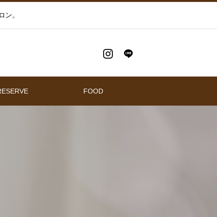
ロン。
RESERVE
FOOD