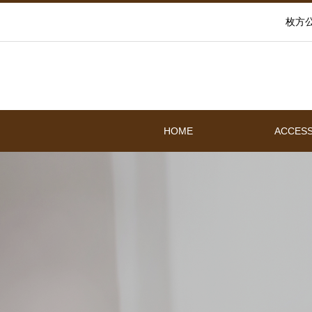
枚方
HOME
ACCES