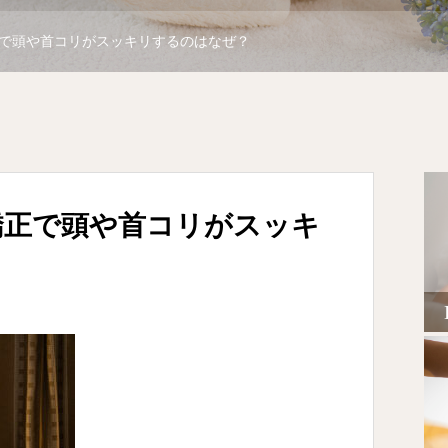
で頭や首コリがスッキリするのはなぜ？
矯正で頭や首コリがスッキ
？